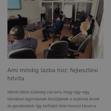
Ami mindig lázba hoz: fejlesztési hitvita
Ami mindig lázba hoz: fejlesztési
hitvita
Időről időre szükség van arra, hogy egy-egy
témában egymásnak feszüljenek a szakmai érvek
és gondolatok. Így tartható fenn hosszú távon a