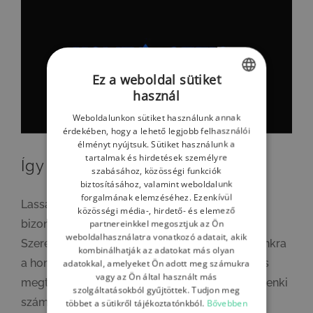
Ez a weboldal sütiket
használ
HUNGARIAN
Weboldalunkon sütiket használunk annak
ENGLISH
érdekében, hogy a lehető legjobb felhasználói
élményt nyújtsuk. Sütiket használunk a
HUNGARIAN
tartalmak és hirdetések személyre
Így dolgozunk home office-ban
szabásához, közösségi funkciók
biztosításához, valamint weboldalunk
forgalmának elemzéséhez. Ezenkívül
Lassan három hete mi is úgy döntöttünk, hogy
közösségi média-, hirdető- és elemező
bizonytalan ideig otthonról folytatjuk tovább.
partnereinkkel megosztjuk az Ön
weboldalhasználatra vonatkozó adatait, akik
Szerencsére eddig sem volt ismeretlen számunkra
kombinálhatják az adatokat más olyan
a home office, így gyorsan alkalmazkodtunk, és
adatokkal, amelyeket Ön adott meg számukra
vagy az Ön által használt más
megteremtettük a feltételeit annak, hogy mindenki
szolgáltatásokból gyűjtöttek. Tudjon meg
számára gördülékeny
többet a sütikről tájékoztatónkból.
Bővebben