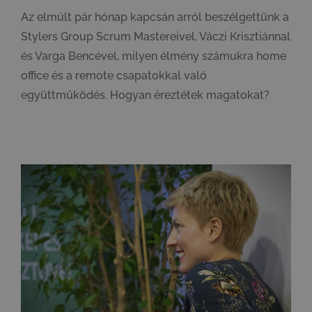
Az elmúlt pár hónap kapcsán arról beszélgettünk a
Stylers Group Scrum Mastereivel, Váczi Krisztiánnal
és Varga Bencével, milyen élmény számukra home
office és a remote csapatokkal való
együttműködés. Hogyan éreztétek magatokat?
A HR eszközei és kihívásai remote munkavégzés során