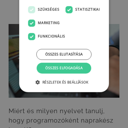
SZÜKSÉGES
STATISZTIKAI
MARKETING
FUNKCIONÁLIS
ÖSSZES ELUTASÍTÁSA
Miért és milyen nyelvet tanulj, hogy programozóként naprakész legyél?
ÖSSZES ELFOGADÁSA
RÉSZLETEK ÉS BEÁLLÍÁSOK
Miért és milyen nyelvet tanulj,
hogy programozóként naprakész