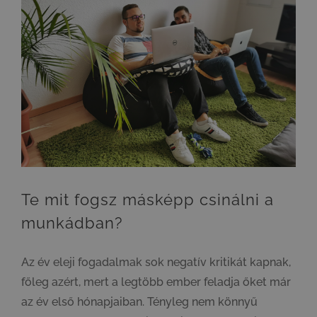
Te mit fogsz másképp csinálni a munkádban?
Te mit fogsz másképp csinálni a
munkádban?
Az év eleji fogadalmak sok negatív kritikát kapnak,
főleg azért, mert a legtöbb ember feladja őket már
az év első hónapjaiban. Tényleg nem könnyű