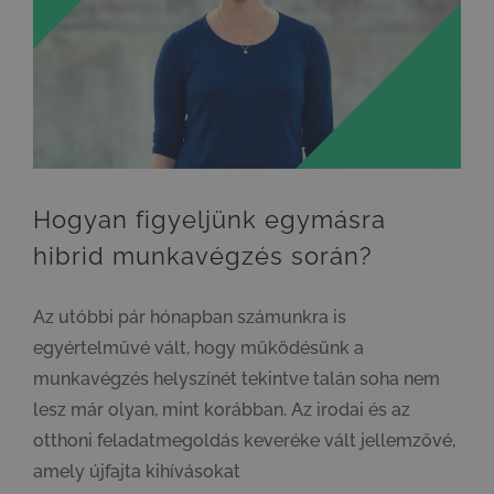
Hogyan figyeljünk egymásra hibrid munkavégzés során?
Hogyan figyeljünk egymásra
hibrid munkavégzés során?
Az utóbbi pár hónapban számunkra is
egyértelművé vált, hogy működésünk a
munkavégzés helyszínét tekintve talán soha nem
lesz már olyan, mint korábban. Az irodai és az
otthoni feladatmegoldás keveréke vált jellemzővé,
amely újfajta kihívásokat