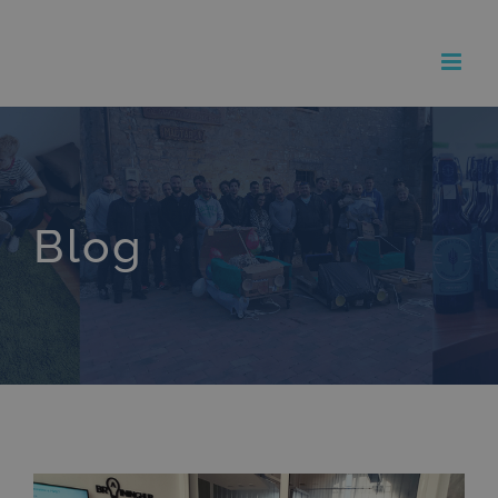
Kihagyás
Blog