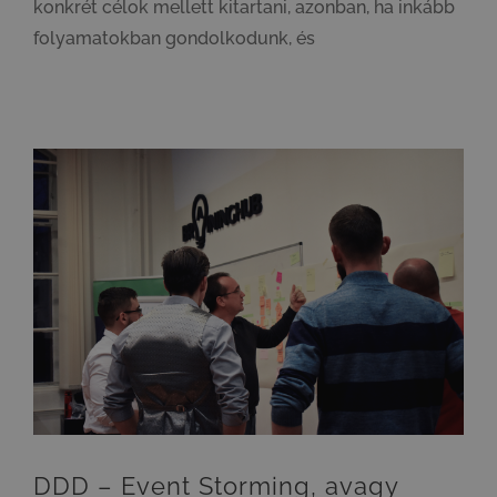
konkrét célok mellett kitartani, azonban, ha inkább
folyamatokban gondolkodunk, és
DDD – Event Storming, avagy miért fontos, hogy egy nyelvet beszéljünk az ügyféllel?
DDD – Event Storming, avagy