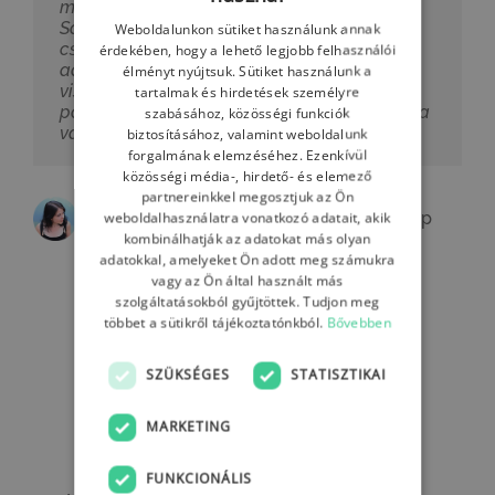
HUNGARIAN
magam motiváltnak a hétköznapokban.
Sajnáltam, hogy emiatt kell itt hagynom a
Weboldalunkon sütiket használunk annak
ENGLISH
csapatot, így amikor pár hónappal később
érdekében, hogy a lehető legjobb felhasználói
adódott egy olyan lehetőség, hogy
élményt nyújtsuk. Sütiket használunk a
HUNGARIAN
visszajöjjek más, hozzám jobban illő
tartalmak és hirdetések személyre
pozícióba, nem kellett sokat gondolkodnom a
szabásához, közösségi funkciók
válaszon.
biztosításához, valamint weboldalunk
forgalmának elemzéséhez. Ezenkívül
közösségi média-, hirdető- és elemező
partnereinkkel megosztjuk az Ön
weboldalhasználatra vonatkozó adatait, akik
Janka ● Content Manager
,
Stylers Group
kombinálhatják az adatokat más olyan
adatokkal, amelyeket Ön adott meg számukra
vagy az Ön által használt más
szolgáltatásokból gyűjtöttek. Tudjon meg
többet a sütikről tájékoztatónkból.
Bővebben
SZÜKSÉGES
STATISZTIKAI
MARKETING
Csatlakozz Te is hozzánk!
FUNKCIONÁLIS