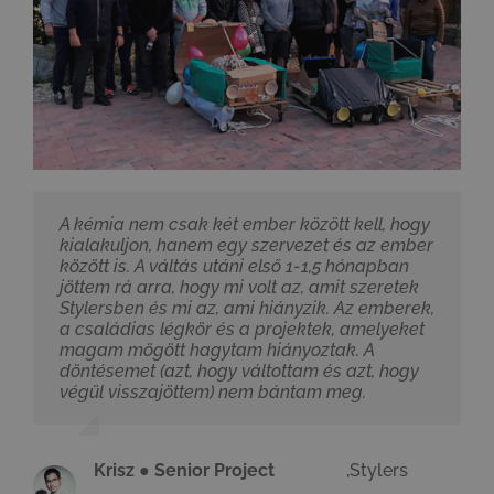
A kémia nem csak két ember között kell, hogy
kialakuljon, hanem egy szervezet és az ember
között is. A váltás utáni első 1-1,5 hónapban
jöttem rá arra, hogy mi volt az, amit szeretek
Stylersben és mi az, ami hiányzik. Az emberek,
a családias légkör és a projektek, amelyeket
magam mögött hagytam hiányoztak. A
döntésemet (azt, hogy váltottam és azt, hogy
végül visszajöttem) nem bántam meg.
Krisz ● Senior Project
,
Stylers