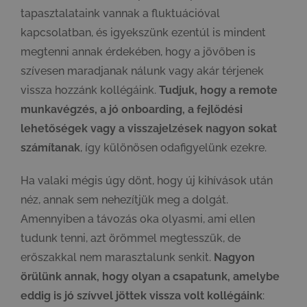
tapasztalataink vannak a fluktuációval
kapcsolatban, és igyekszünk ezentúl is mindent
megtenni annak érdekében, hogy a jövőben is
szívesen maradjanak nálunk vagy akár térjenek
vissza hozzánk kollégáink.
Tudjuk, hogy a remote
munkavégzés, a jó onboarding, a fejlődési
lehetőségek vagy a visszajelzések nagyon sokat
számítanak
, így különösen odafigyelünk ezekre.
Ha valaki mégis úgy dönt, hogy új kihívások után
néz, annak sem nehezítjük meg a dolgát.
Amennyiben a távozás oka olyasmi, ami ellen
tudunk tenni, azt örömmel megtesszük, de
erőszakkal nem marasztalunk senkit.
Nagyon
örülünk annak, hogy olyan a csapatunk, amelybe
eddig is jó szívvel jöttek vissza volt kollégáink
: