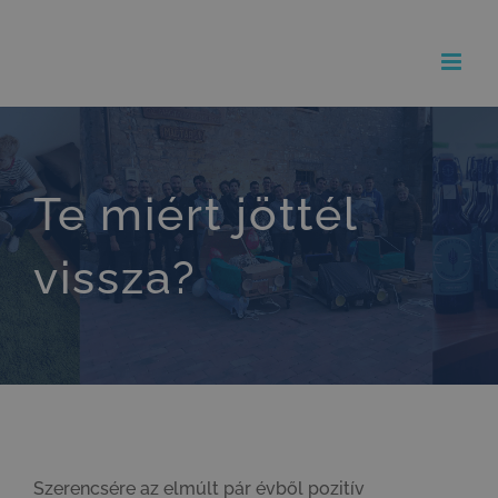
Kihagyás
Te miért jöttél
vissza?
Szerencsére az elmúlt pár évből pozitív