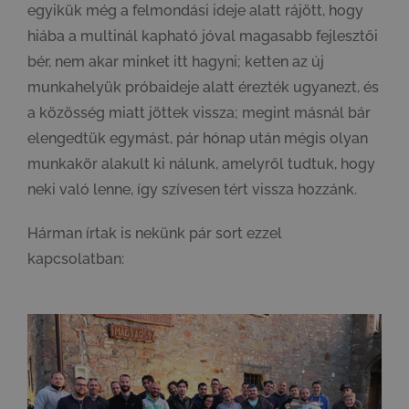
egyikük még a felmondási ideje alatt rájött, hogy
hiába a multinál kapható jóval magasabb fejlesztői
bér, nem akar minket itt hagyni; ketten az új
munkahelyük próbaideje alatt érezték ugyanezt, és
a közösség miatt jöttek vissza; megint másnál bár
elengedtük egymást, pár hónap után mégis olyan
munkakör alakult ki nálunk, amelyről tudtuk, hogy
neki való lenne, így szívesen tért vissza hozzánk.
Hárman írtak is nekünk pár sort ezzel
kapcsolatban: