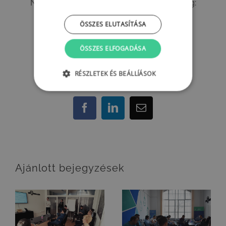
Nyitott lehetőségeinket itt tekintheted meg:
https://join.stylersgroup.hu/karrier/
ÖSSZES ELUTASÍTÁSA
ÖSSZES ELFOGADÁSA
RÉSZLETEK ÉS BEÁLLÍÁSOK
Share This Post With Others!
Facebook
LinkedIn
Email:
Ajánlott bejegyzések