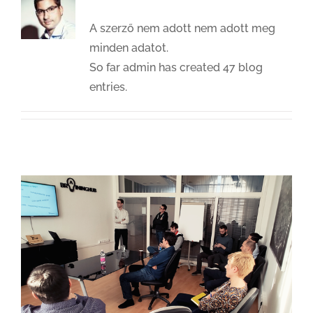
A szerző nem adott nem adott meg
minden adatot.
So far admin has created 47 blog
entries.
Ami mindig lázba hoz: fejlesztési hitvita