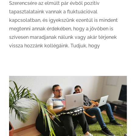
Szerencsére az elmúlt pár évből pozitív
tapasztalataink vannak a fluktuációval
kapcsolatban, és igyekszünk ezentúl is mindent
megtenni annak érdekében, hogy a jövőben is
szívesen maradjanak nálunk vagy akár térjenek
vissza hozzánk kollégáink. Tudjuk, hogy
Te mit fogsz másképp csinálni a munkádban?