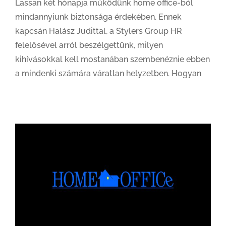
Lassan két hónapja működünk home office-ból
mindannyiunk biztonsága érdekében. Ennek
kapcsán Halász Judittal, a Stylers Group HR
felelősével arról beszélgettünk, milyen
kihívásokkal kell mostanában szembenéznie ebben
a mindenki számára váratlan helyzetben. Hogyan