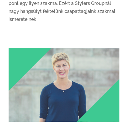
pont egy ilyen szakma. Ezért a Stylers Groupnál
nagy hangsúlyt fektetünk csapattagjaink szakmai
ismereteinek
Hogyan figyeljünk egymásra hibrid munkavégzés során?