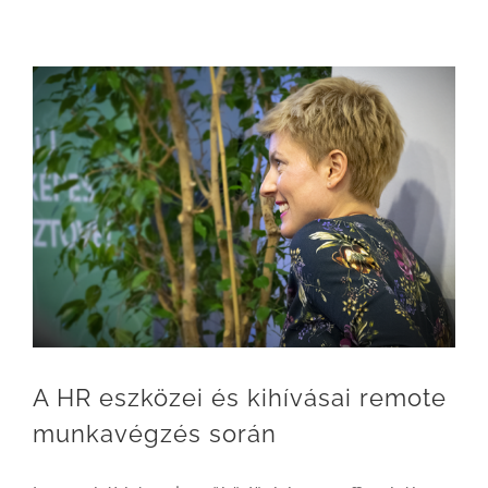
A HR eszközei és kihívásai remote munkavégzés során
A HR eszközei és kihívásai remote
munkavégzés során