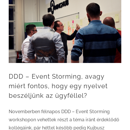
DDD – Event Storming, avagy miért fontos, hogy egy nyelvet beszéljünk az ügyféllel?
DDD – Event Storming, avagy
miért fontos, hogy egy nyelvet
beszéljünk az ügyféllel?
Novemberben félnapos DDD – Event Storming
workshopon vehettek részt a téma iránt érdeklődő
kollégáink, pár héttel később pedig Kujbusz