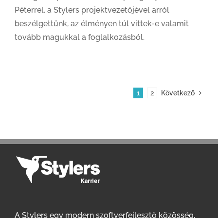
Péterrel, a Stylers projektvezetőjével arról
beszélgettünk, az élményen túl vittek-e valamit
tovább magukkal a foglalkozásból.
1
2
Következő
A Stylers egy modern szoftverfejlesztő közösség,