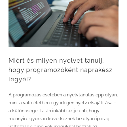
Miért és milyen nyelvet tanulj, hogy programozóként naprakész legyél?
Miért és milyen nyelvet tanulj,
hogy programozóként naprakész
legyél?
A programozás esetében a nyelvtanulás épp olyan,
mint a való életben egy idegen nyelv elsajátítása –
a különbséget talán inkább az jelenti, hogy
mennyire gyorsan következnek be olyan iparági
változások, amelyek magukkal hozzák az