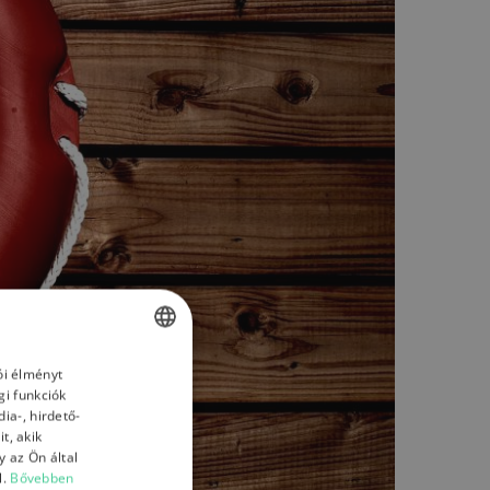
ói élményt
HUNGARIAN
gi funkciók
ENGLISH
ia-, hirdető-
t, akik
HUNGARIAN
 az Ön által
l.
Bővebben