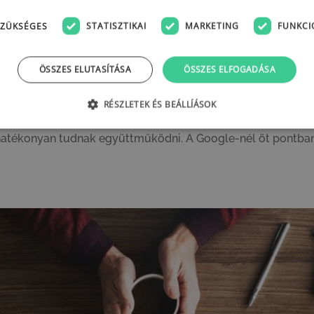
ZÜKSÉGES
STATISZTIKAI
MARKETING
FUNKCI
ÖSSZES ELUTASÍTÁSA
ÖSSZES ELFOGADÁSA
llett nálatok van pszichológiai bizt
RÉSZLETEK ÉS BEÁLLÍÁSOK
atása is bebizonyította, hogy a sikeres csapatmunka nem kiz
 hatékonyan tudnak együttműködni. A Google-nél öt pontba