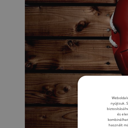
Weboldalu
nyújtsuk. 
biztosításáh
és ele
kombinálhat
használt má