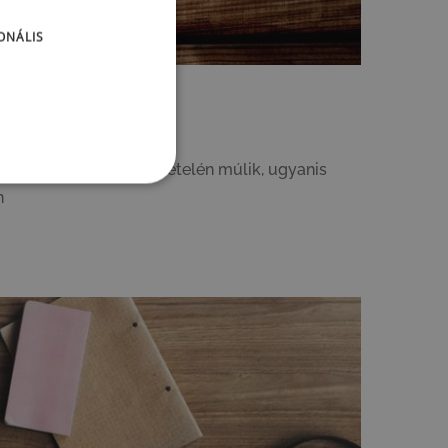
ONÁLIS
onság is?
árólag a csapat összetételén múlik, ugyanis
n