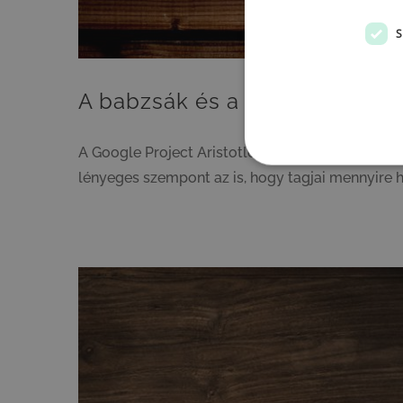
S
A babzsák és a VR szemüveg me
A Google Project Aristotle névre keresztelt kut
lényeges szempont az is, hogy tagjai mennyire