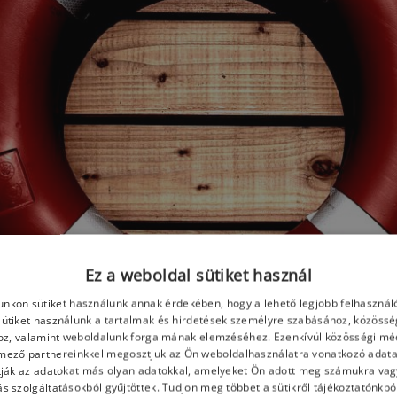
Ez a weboldal sütiket használ
nkon sütiket használunk annak érdekében, hogy a lehető legjobb felhasznál
Sütiket használunk a tartalmak és hirdetések személyre szabásához, közössé
oz, valamint weboldalunk forgalmának elemzéséhez. Ezenkívül közösségi méd
mező partnereinkkel megosztjuk az Ön weboldalhasználatra vonatkozó adatai
ják az adatokat más olyan adatokkal, amelyeket Ön adott meg számukra vagy
s szolgáltatásokból gyűjtöttek. Tudjon meg többet a sütikről tájékoztatónkbó