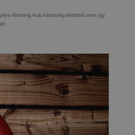
ylers-Braining Hub közösség életéből sem, így
api