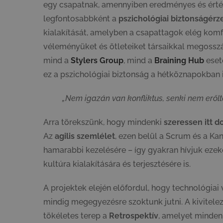
egy csapatnak, amennyiben eredményes és érték
legfontosabbként a
pszichológiai biztonságérz
kialakítását, amelyben a csapattagok elég komf
véleményüket és ötleteiket társaikkal megosszák
mind a
Stylers Group
, mind a
Braining Hub
eset
ez a pszichológiai biztonság a hétköznapokban
„Nem igazán van konfliktus, senki nem eről
Arra törekszünk, hogy mindenki
szeressen itt d
Az
agilis szemlélet
, ezen belül a Scrum és a K
hamarabbi kezelésére – így gyakran hívjuk ezek
kultúra kialakítására és terjesztésére is.
A projektek elején előfordul, hogy technológiai
mindig megegyezésre szoktunk jutni. A kivitele
tökéletes terep a
Retrospektív
, amelyet minden