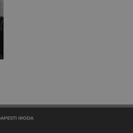
Hogyan figyeljünk egymásra hibrid
munkavégzés során?
augusztus 17th, 2020
APESTI IRODA