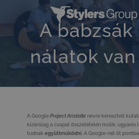
Kihagyás
A babzsák 
nálatok van
A Google
Project Aristotle
névre keresztelt kuta
kizárólag a csapat összetételén múlik, ugyanis
tudnak
együttműködni
. A Google-nél öt pontb