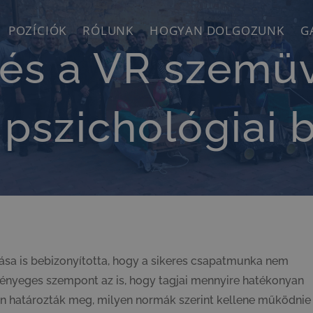
POZÍCIÓK
RÓLUNK
HOGYAN DOLGOZUNK
G
és a VR szemü
 pszichológiai b
tása is bebizonyította, hogy a sikeres csapatmunka nem
 lényeges szempont az is, hogy tagjai mennyire hatékonyan
an határozták meg, milyen normák szerint kellene működnie