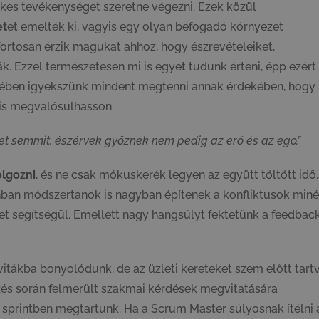
es tevékenységet szeretne végezni. Ezek közül
et
et emelték ki, vagyis egy olyan befogadó környezet
ortosan érzik magukat ahhoz, hogy észrevételeiket,
. Ezzel természetesen mi is egyet tudunk érteni, épp ezért
ében igyekszünk mindent megtenni annak érdekében, hogy
 is megvalósulhasson.
tet semmit, észérvek győznek nem pedig az erő és az ego.”
olgozni
, és ne csak mókuskerék legyen az együtt töltött idő.
anban módszertanok is nagyban építenek a konfliktusok miné
et segítségül. Emellett nagy hangsúlyt fektetünk a feedbac
 vitákba bonyolódunk, de az üzleti kereteket szem előtt tart
zés során felmerült szakmai kérdések megvitatására
 sprintben megtartunk. Ha a Scrum Master súlyosnak ítélni 