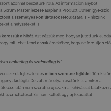
iszont azonnal beszélünk róla. Az információhiányból
 a Scrum Master jelzése alapján a Product Owner igyekszik
ztosít a
személyes konfliktusok feloldására
is – hiszünk
eket a helyzeteket is.
 keressük a hibát
. Azt nézzük meg, hogyan jutottunk el oda
hogy mit lehet tenni annak érdekében, hogy ne forduljon elő
másra
emberileg és szakmailag is
.”
en szeret fejleszteni és
miben szeretne fejlődni
. Törekszü
 igényt kielégíti. De volt már olyan esetünk is, amikor a
letése után nem szeretne új szakmai kihívással találkozni 
kt üzemeltetését, és nem kellett egy új feladattal