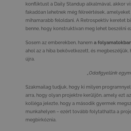
konfliktust a Daily Standup alkalmával, akkor v
fakadóan lehetnek még félreértések, amelyeket
mihamarabb feloldani. A Retrospektív keretet bi
benne, hogy konstruktívan meg lehet beszélni ez
Sosem az emberekben, hanem
a folyamatokban
ahol az a hiba bekövetkezett, és megbeszéljük, 
újra.
„Odafigyelünk egy
Szakmailag tudjuk, hogy ki milyen programnyelv
arra, hogy olyan projektre kerüljön, amely ezt az
kolléga jelezte, hogy a második gyermek megszü
munkahelyen – ezért tovább folytathatta a proje
megbirkóznia.