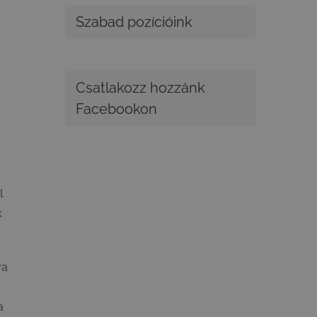
Szabad pozícióink
Csatlakozz hozzánk
Facebookon
l
k
va
a