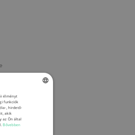
e
ói élményt
HUNGARIAN
gi funkciók
ENGLISH
ia-, hirdető-
t, akik
HUNGARIAN
 az Ön által
l.
Bővebben