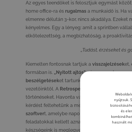
Az egyes teendőket is felosztjuk egymást között
home office-ra és
rugalmas
a munkaidő is. Ha va
elmenne délután 3-kor, nincs akadálya. Ezeket mi
kényelmes. Egy a lényeg: amit a sprintben válla
elkötelezettség, a megbízhatóság, a proaktivit
„Tudást, érzéseket és 
Kiemelten fontosnak tartjuk a
visszajelzések
et,
formában is.
„Nyitott ajtós”
cég vagyunk, a mened
beszélgetések
et tartunk, amelyekből senki nem
vezetőinktől. A
Retrospektív
ek alkalmával a sz
Weboldalu
történéseket. Havonta van
„Kérdezzetek Ti”
mee
nyújtsuk. 
kérdést feltehetünk a menedzsmentnek. Hiszünk 
biztosításáh
és ele
szoftver
t, amelybe naponta tudunk visszajelzé
kombinálhat
feladatokkal kellett aznap megbirkóznunk, és m
használt má
készségeink is meglegyenek, a 2019-es évet az