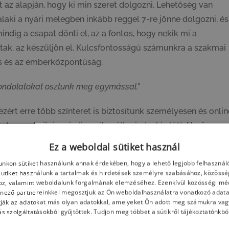
 az alapján, hogy ki min szeret dolgozni. Lehetőség van
laki a nyári melegben inkább reggel 7-re jönne dolgozni, és
ndig a csapat dönti el, az a fontos, hogy nekik mi a
ltak, az készüljön el. Kulcsfontosságú számunkra a szakmai
ás és az emberközpontúság.
gondolatokat osztunk meg egymással.”
 ezért erre több színteret is biztosítunk személyesen és onlin
zsment ajtaja mindig nyitva áll mindenki előtt.
Havi
 marad ki, hiszen itt adunk és kapunk visszajelzéseket a
Ez a weboldal sütiket használ
űkebb csapat is meg tudja beszélni a személyes és szakmai
nkon sütiket használunk annak érdekében, hogy a lehető legjobb felhasznál
tingünk, amikor az egész cég együtt van, és bármilyen
Sütiket használunk a tartalmak és hirdetések személyre szabásához, közössé
a digitális transzformációban, ezért hoztunk létre egy
saját
oz, valamint weboldalunk forgalmának elemzéséhez. Ezenkívül közösségi méd
mező partnereinkkel megosztjuk az Ön weboldalhasználatra vonatkozó adatai
st adni arra vonatkozóan, hogy milyen nehézségű
ják az adatokat más olyan adatokkal, amelyeket Ön adott meg számukra vagy
indezt milyen hangulatban tettük. Azért, hogy mindehhez a
s szolgáltatásokból gyűjtöttek. Tudjon meg többet a sütikről tájékoztatónkbó
asszertív kommunikáció
nak szenteltük.