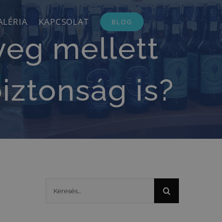
ALÉRIA
KAPCSOLAT
BLOG
veg mellett
iztonság is?
Keresés...