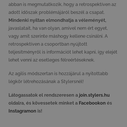
abban is megmutatkozik, hogy a retrospektíven az
adott időszak problémájáról beszél a csapat.
Mindenki nyíltan elmondhatja a véleményét,
javaslatait, ha van olyan, amivel nem ért egyet,
vagy amit szerinte máshogy kellene csinálni. A
retrospektíven a csoportban nyújtott
teljesítményről is információt lehet kapni, így elejét
lehet venni az esetleges félreértéseknek.
Az agilis módszertan is hozzájárul a nyitottabb
légkör létrehozásának a Stylersnél!
Látogassatok el rendszeresen a
join.stylers.hu
oldalra, és kövessetek minket a
Facebookon
és
Instagramon
is!