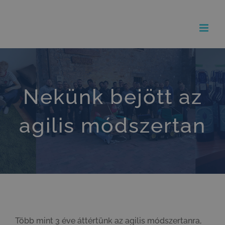
Kihagyás
Nekünk bejött az
agilis módszertan
Több mint 3 éve áttértünk az agilis módszertanra,