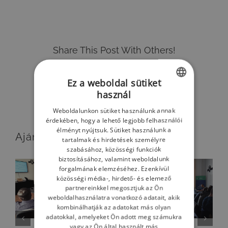
Share This Post With Others!
Facebook
LinkedIn
Email:
Ez a weboldal sütiket
használ
HUNGARIAN
Weboldalunkon sütiket használunk annak
ENGLISH
érdekében, hogy a lehető legjobb felhasználói
élményt nyújtsuk. Sütiket használunk a
HUNGARIAN
Ajánlott bejegyzések
tartalmak és hirdetések személyre
szabásához, közösségi funkciók
biztosításához, valamint weboldalunk
forgalmának elemzéséhez. Ezenkívül
közösségi média-, hirdető- és elemező
partnereinkkel megosztjuk az Ön
weboldalhasználatra vonatkozó adatait, akik
kombinálhatják az adatokat más olyan
adatokkal, amelyeket Ön adott meg számukra
vagy az Ön által használt más