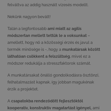
felváltva az addig használt vízesés modellt.
Nekünk nagyon bevált!
Talán a legfontosabb
ami miatt az agilis
módszertan mellett tettük le a voksunkat
–
amellett, hogy nő a közösségi érzés és javul a
termék minősége is -, hogy a
munkatársak között
láthatóan csökkent a felszültség
, mivel ez a
módszer redukálja a stresszfaktorok számát.
A munkatársakat önálló gondolkodásra ösztönzi,
felhatalmazást kapnak, így jobban magukénak
érzik a projektet.
A
csapatokba rendeződött fejlesztőktől
kooperatív, konstruktív magatartást igényel,
ami