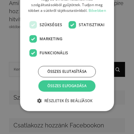
Ami mindig lázba
Learn, teach, inspire
szolgáltatásokból gyűjtöttek. Tudjon meg
többet a sütikről tájékoztatónkból.
Bővebben
hoz: fejlesztési
szeptember 29th, 2020
hitvita
SZÜKSÉGES
STATISZTIKAI
október 16th, 2020
MARKETING
FUNKCIONÁLIS
Keresés...
ÖSSZES ELUTASÍTÁSA
ÖSSZES ELFOGADÁSA
Szabad pozícióink
RÉSZLETEK ÉS BEÁLLÍÁSOK
Csatlakozz hozzánk Facebookon