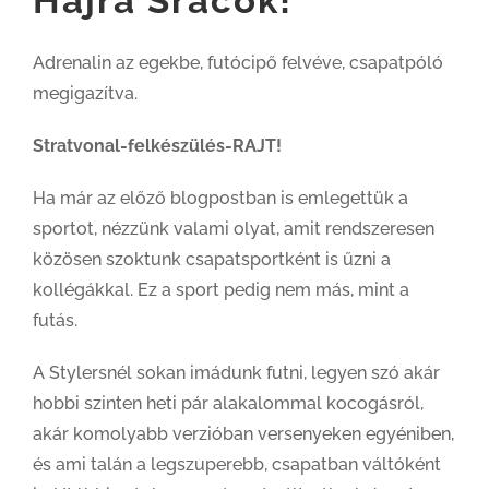
Hajrá Srácok!
Adrenalin az egekbe, futócipő felvéve, csapatpóló
megigazítva.
Stratvonal-felkészülés-RAJT!
Ha már az előző blogpostban is emlegettük a
sportot, nézzünk valami olyat, amit rendszeresen
közösen szoktunk csapatsportként is űzni a
kollégákkal. Ez a sport pedig nem más, mint a
futás.
A Stylersnél sokan imádunk futni, legyen szó akár
hobbi szinten heti pár alakalommal kocogásról,
akár komolyabb verzióban versenyeken egyéniben,
és ami talán a legszuperebb, csapatban váltóként