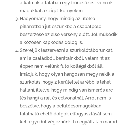
alkalmak általában egy fröccsözést vonnak
magukkal a sziget környékén.
Hagyomány, hogy mindig az utolsó
pillanatban jut eszünkbe a csapatpóló
beszerzése az első verseny előtt. Jól működik
a közösen kapkodás dolog is.
Szeretjük leszervezni a szurkolótáborunkat,
ami a családból, barátainkból, valamint az
éppen nem velünk futó kollégákból áll.
Imádjuk, hogy olyan hangosan megy nekik a
szurkolás, hogy 2 kerülettel arrébb is lehet
hallani, illetve, hogy mindig van ismerős arc
(és hang) a rajt és célvonalnál. Arról nem is
beszélve, hogy a befutócsomagokban
található ehető dolgok elfogyasztását sem
kell egyedül végeznünk…ha egyáltalán marad