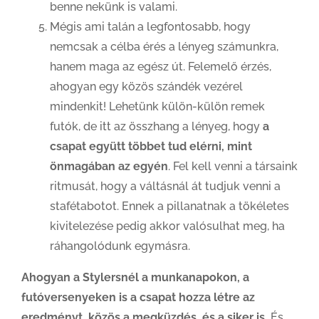
benne nekünk is valami.
Mégis ami talán a legfontosabb, hogy
nemcsak a célba érés a lényeg számunkra,
hanem maga az egész út. Felemelő érzés,
ahogyan egy közös szándék vezérel
mindenkit! Lehetünk külön-külön remek
futók, de itt az összhang a lényeg, hogy
a
csapat együtt többet tud elérni, mint
önmagában az egyén
. Fel kell venni a társaink
ritmusát, hogy a váltásnál át tudjuk venni a
stafétabotot. Ennek a pillanatnak a tökéletes
kivitelezése pedig akkor valósulhat meg, ha
ráhangolódunk egymásra.
Ahogyan a Stylersnél a munkanapokon, a
futóversenyeken is a csapat hozza létre az
eredményt, közös a megküzdés, és a siker is.
És