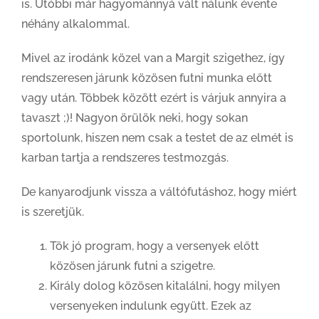
is. Utóbbi már hagyománnyá vált nálunk évente
néhány alkalommal.
Mivel az irodánk közel van a Margit szigethez, így
rendszeresen járunk közösen futni munka előtt
vagy után. Többek között ezért is várjuk annyira a
tavaszt ;)! Nagyon örülök neki, hogy sokan
sportolunk, hiszen nem csak a testet de az elmét is
karban tartja a rendszeres testmozgás.
De kanyarodjunk vissza a váltófutáshoz, hogy miért
is szeretjük.
Tök jó program, hogy a versenyek előtt
közösen járunk futni a szigetre.
Király dolog közösen kitalálni, hogy milyen
versenyeken indulunk együtt. Ezek az