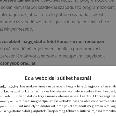
apesten laknak
a kérdőívünket kitöltő női programozók, de
ogy sokan kényszerből kezdtek el szabadúszó programozóként
áltak maguknak jobbat, de a legtöbben szabadúszóként
 maradna szabadúszó, mert így saját maga oszthatja be az
kkal kényelmesebb.
evesebbet, nagyjából a felét keresik a női freelancer
több válaszadó nő egyetemen tanulta a programozást,
szeresen járnak workshopokra, meetupokra, vagyis sok
csonyabb óradíjat.
iértékelését, hamarosan újabb blogposzttal jövünk,
Ez a weboldal sütiket használ
nkon sütiket használunk annak érdekében, hogy a lehető legjobb felhasznál
Sütiket használunk a tartalmak és hirdetések személyre szabásához, közössé
oz, valamint weboldalunk forgalmának elemzéséhez. Ezenkívül közösségi méd
mező partnereinkkel megosztjuk az Ön weboldalhasználatra vonatkozó adatai
ják az adatokat más olyan adatokkal, amelyeket Ön adott meg számukra vagy
s szolgáltatásokból gyűjtöttek. Tudjon meg többet a sütikről tájékoztatónkbó