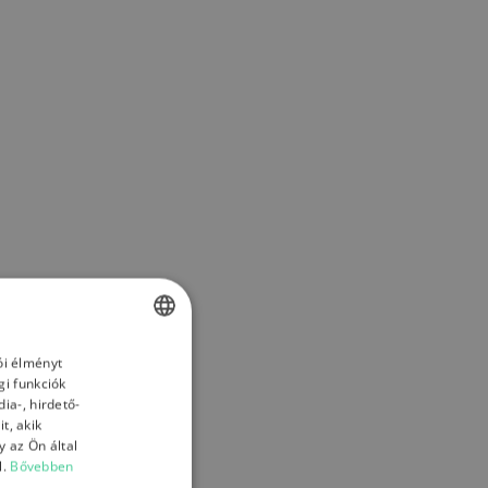
ói élményt
HUNGARIAN
gi funkciók
ENGLISH
ia-, hirdető-
t, akik
HUNGARIAN
 az Ön által
l.
Bővebben