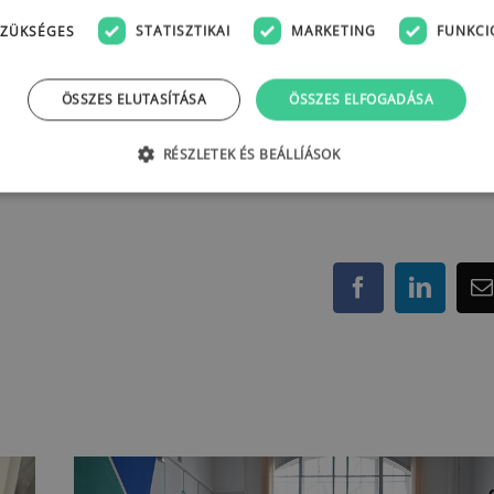
ZÜKSÉGES
STATISZTIKAI
MARKETING
FUNKCI
ÖSSZES ELUTASÍTÁSA
ÖSSZES ELFOGADÁSA
RÉSZLETEK ÉS BEÁLLÍÁSOK
Facebook
LinkedI
E