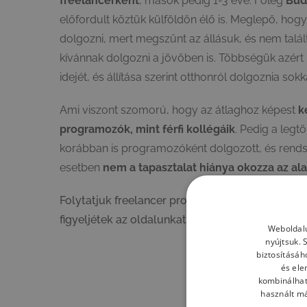
freelancerként
, mások pedig 1-3 éve. Főleg
Bud
előfordult köztük külföldön élő is. Meglepő, h
dolgozni, mert megszűnt az állásuk, és nem tal
kívánnak dolgozni a jövőben is. Többségük azért
idejét, és állítása szerint otthonról dolgoznia so
Ami viszont szomorú, hogy az átlaghoz képest
k
programozók, mint férfi kollégáik
. Pedig a leg
korábban is programozóként dolgozott, és rend
esetben
nem a tapasztalat hiánya okozza az ala
Folytatjuk freelancer programozó kutatásunk k
figyeljétek az oldalunkat!
Weboldalu
nyújtsuk. 
biztosításáh
és ele
kombinálhat
használt má