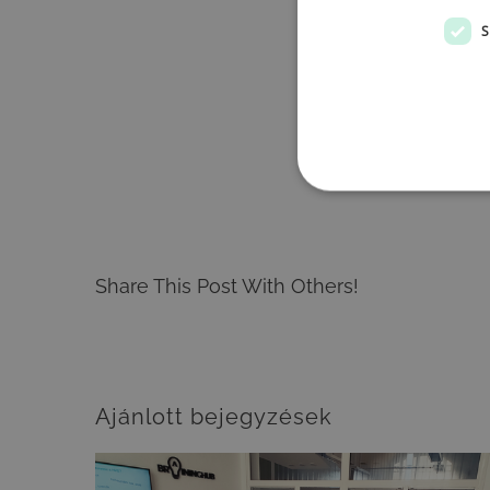
S
Share This Post With Others!
Ajánlott bejegyzések