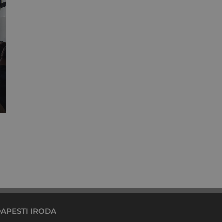
Hogyan figyeljünk egymásra hibrid
munkavégzés során?
augusztus 17th, 2020
APESTI IRODA