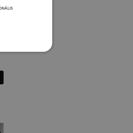
ONÁLIS
n
mail: