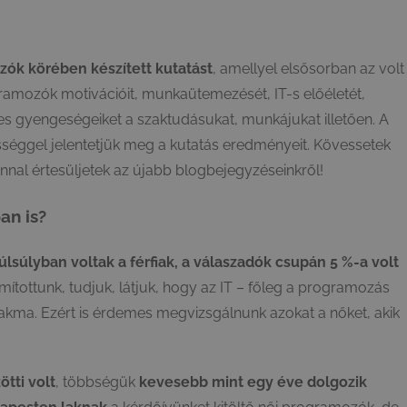
ozók körében
készített kutatást
, amellyel elsősorban az volt
gramozók motivációit, munkaütemezését, IT-s előéletét,
ges gyengeségeiket a szaktudásukat, munkájukat illetően. A
sséggel jelentetjük meg a kutatás eredményeit. Kövessetek
nnal értesüljetek az újabb blogbejegyzéseinkről!
an is?
úlsúlyban voltak a férfiak, a válaszadók csupán 5 %-a volt
tottunk, tudjuk, látjuk, hogy az IT – főleg a programozás
akma. Ezért is érdemes megvizsgálnunk azokat a nőket, akik
ötti volt
, többségük
kevesebb mint egy éve dolgozik