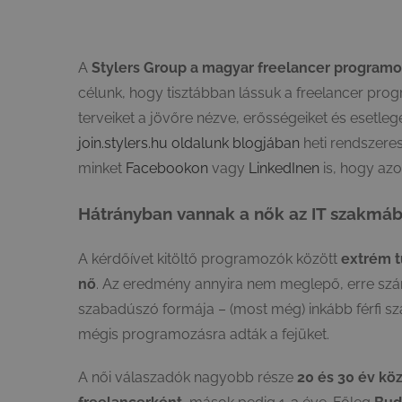
A
Stylers Group a magyar freelancer program
célunk, hogy tisztábban lássuk a freelancer pro
terveiket a jövőre nézve, erősségeiket és esetle
join.stylers.hu oldalunk blogjában
heti rendszere
minket
Facebookon
vagy
LinkedInen
is, hogy azo
Hátrányban vannak a nők az IT szakmáb
A kérdőívet kitöltő programozók között
extrém t
nő
. Az eredmény annyira nem meglepő, erre számí
szabadúszó formája – (most még) inkább férfi sz
mégis programozásra adták a fejüket.
A női válaszadók nagyobb része
20 és 30 év köz