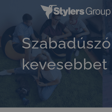
Kihagyás
Szabadúszó
kevesebbet 