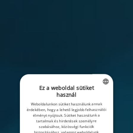
Ez a weboldal sütiket
használ
HUNGARIAN
Weboldalunkon sütiket használunk annak
ENGLISH
érdekében, hogy a lehető legjobb felhasználói
élményt nyújtsuk. Sütiket használunk a
HUNGARIAN
tartalmak és hirdetések személyre
szabásához, közösségi funkciók
biztosításához, valamint weboldalunk