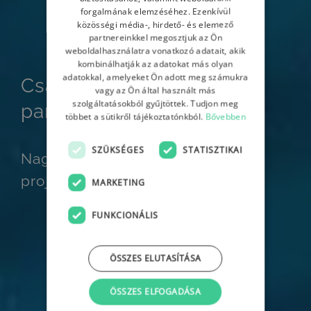
forgalmának elemzéséhez. Ezenkívül
közösségi média-, hirdető- és elemező
partnereinkkel megosztjuk az Ön
weboldalhasználatra vonatkozó adatait, akik
kombinálhatják az adatokat más olyan
adatokkal, amelyeket Ön adott meg számukra
Csatlakozz AI beszállító
vagy az Ön által használt más
szolgáltatásokból gyűjtöttek. Tudjon meg
partnereink közé!
többet a sütikről tájékoztatónkból.
Bővebben
SZÜKSÉGES
STATISZTIKAI
Nagyvállalati ügyfelek, stabil
projektek, szakmai kihívások.
MARKETING
FUNKCIONÁLIS
ÖSSZES ELUTASÍTÁSA
ÖSSZES ELFOGADÁSA